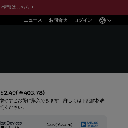
い情報はこちら➜
ニュース
お問合せ
ログイン
:
$2.49
(
￥403.78
)
増やすとお得に購入できます！詳しくは下記価格表
照ください。
log Devices
|
$2.49
(
￥403.78
)
庫あり: 18