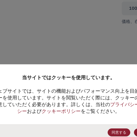
10
価格、
て閉じる
当サイトではクッキーを使用しています。
ェブサイトでは、サイトの機能およびパフォーマンス向上を目
ーを使用しています。サイトを閲覧いただく際には、クッキー
意していただく必要があります。詳しくは、当社の
プライバシ
シー
および
クッキーポリシー
をご覧ください。
ADG918BRM
ADG918BRM-500RL7
データシート
データシート
同意する
25+
$1.93
(
￥312.97
)
25+
$1.69
(
￥274.05
)