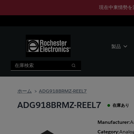
メ
フ
現在中東情勢を
イ
ッ
ン
タ
コ
ー
ン
に
テ
ス
ン
キ
製品
ツ
ッ
へ
プ
検索
ス
検索
キ
ッ
プ
ホーム
ADG918BRMZ-REEL7
ADG918BRMZ-REEL7
在庫あり
Manufacturer:
A
Category:
Analog