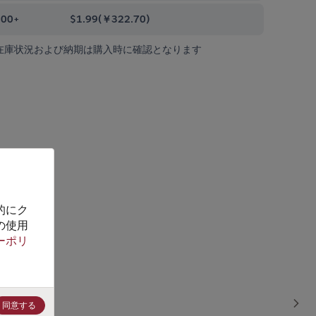
000+
$1.99
(
￥322.70
)
在庫状況および納期は購入時に確認となります
的にク
の使用
ーポリ
同意する
Sho