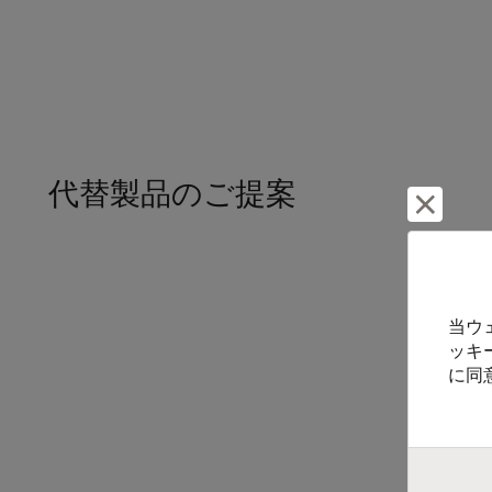
代替製品のご提案
却下し
当ウ
ッキ
に同