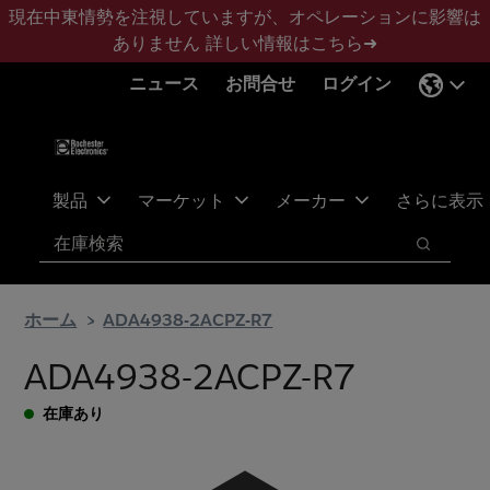
メ
フ
現在中東情勢を注視していますが、オペレーションに影響は
イ
ッ
ありません
詳しい情報はこちら➜
ン
タ
ニュース
お問合せ
ログイン
コ
ー
ン
に
テ
ス
ン
キ
ツ
ッ
製品
マーケット
メーカー
さらに表示
へ
プ
検索
ス
検索
キ
ッ
ホーム
ADA4938-2ACPZ-R7
プ
ADA4938-2ACPZ-R7
在庫あり