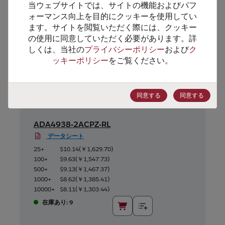
当ウェブサイトでは、サイトの機能およびパフ
代替製品のご提案
ォーマンス向上を目的にクッキーを使用してい
ます。サイトを閲覧いただく際には、クッキー
の使用に同意していただく必要があります。詳
しくは、当社の
プライバシーポリシー
および
ク
ッキーポリシー
をご覧ください。
同意する
同意する
ADA4938-2ACPZ-RL
データシート
25+
$10.14
(
￥1,629.70
)
100+
$9.63
(
￥1,547.73
)
500+
$9.13
(
￥1,467.37
)
1000+
$8.62
(
￥1,385.41
)
10000+
$8.11
(
￥1,303.44
)
在庫あり: 9