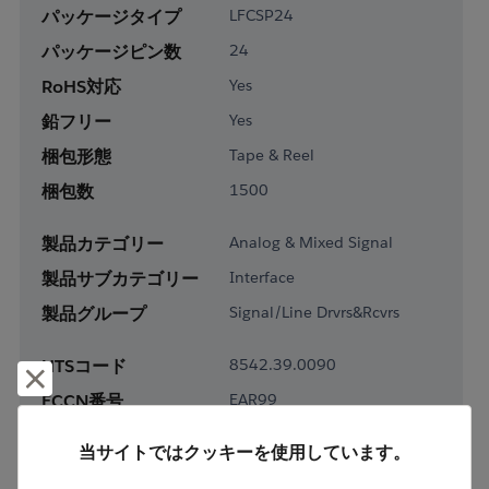
パッケージタイプ
LFCSP24
パッケージピン数
24
RoHS対応
Yes
鉛フリー
Yes
梱包形態
Tape & Reel
梱包数
1500
製品カテゴリー
Analog & Mixed Signal
製品サブカテゴリー
Interface
製品グループ
Signal/Line Drvrs&Rcvrs
HTSコード
8542.39.0090
却下して閉じる
ECCN番号
EAR99
当サイトではクッキーを使用しています。