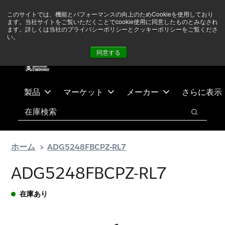
メ
フ
現在中東情勢を注視していますが、オペレーションに影響は
このサイトでは、機能とパフォーマンスの向上のためCookieを使用しており
イ
ッ
ありません
詳しい情報はこちら➜
ます。当社サイトをご覧いただくことでcookie使用に同意したものとみなされ
ン
タ
ます。詳しくは当社のプライバシーポリシーとクッキーポリシーをご覧くださ
い。
ニュース
お問合せ
ログイン
コ
ー
同意する
ン
に
テ
ス
ン
キ
ツ
ッ
製品
マーケット
メーカー
さらに表示
へ
プ
検索
ス
検索
キ
ッ
ホーム
ADG5248FBCPZ-RL7
プ
ADG5248FBCPZ-RL7
在庫あり