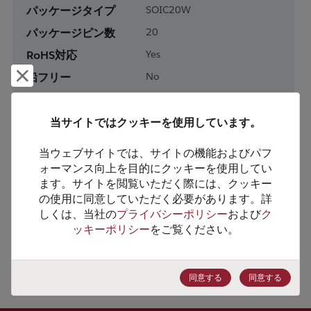
パッケージタイプ
SOIC20W
パッケージピン数
20
RoHS対応
Yes
却下して閉じる
鉛フリー
No
梱包形態
Tube
梱包数
37
当サイトではクッキーを使用しています。
当ウェブサイトでは、サイトの機能およびパフ
製品カテゴリー
Analog & Mixed Signal
ォーマンス向上を目的にクッキーを使用してい
製品サブカテゴリー
Data Converters
ます。サイトを閲覧いただく際には、クッキー
の使用に同意していただく必要があります。詳
製品グループ
AFE, Data Acq Sys
しくは、当社の
プライバシーポリシー
および
ク
ッキーポリシー
をご覧ください。
HTSコード
8542.39.0050
ECCN番号
EAR99
同意する
同意する