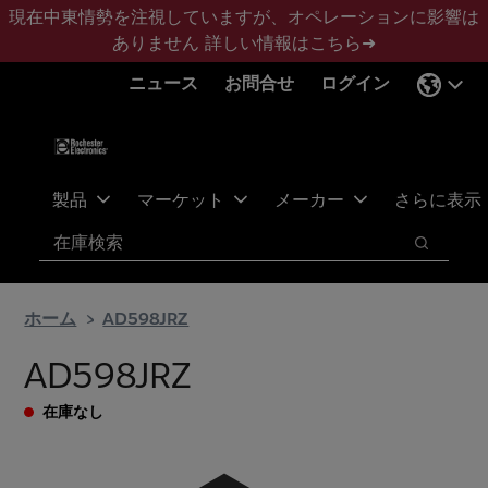
メ
フ
現在中東情勢を注視していますが、オペレーションに影響は
イ
ッ
ありません
詳しい情報はこちら➜
ン
タ
ニュース
お問合せ
ログイン
コ
ー
ン
に
テ
ス
ン
キ
ツ
ッ
製品
マーケット
メーカー
さらに表示
へ
プ
検索
ス
検索
キ
ッ
ホーム
AD598JRZ
プ
AD598JRZ
在庫なし