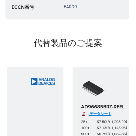
ECCN番号
EAR99
代替製品のご提案
L
AD96685BRZ-REEL
データシート
5
)
25+
$7.50
(
￥1,205.40
)
7
)
100+
$7.13
(
￥1,145.93
)
8
)
500+
$6.75
(
￥1,084.86
)