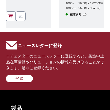
0
)
1000+
$6.38
(
￥1,025.39
)
2
)
10000+
$6.00
(
￥964.32
)
在庫あり: 10
ニュースレターに登録
ロチェスターのニュースレターに登録すると、製造中止
品在庫情報やソリューションの情報を受け取ることがで
きます。是非ご登録ください。
登録
製品