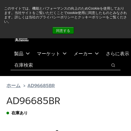
メ
フ
現在中東情勢を注視していますが、オペレーションに影響は
このサイトでは、機能とパフォーマンスの向上のためCookieを使用しており
イ
ッ
ありません
詳しい情報はこちら➜
ます。当社サイトをご覧いただくことでcookie使用に同意したものとみなされ
ン
タ
ます。詳しくは当社のプライバシーポリシーとクッキーポリシーをご覧くださ
い。
ニュース
お問合せ
ログイン
コ
ー
同意する
ン
に
テ
ス
ン
キ
ツ
ッ
製品
マーケット
メーカー
さらに表示
へ
プ
検索
ス
検索
キ
ッ
ホーム
AD96685BR
プ
AD96685BR
在庫あり