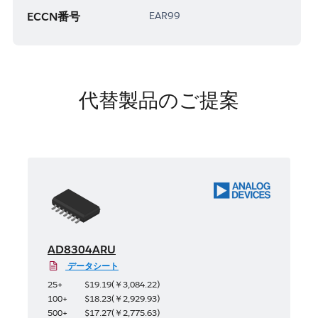
ECCN番号
EAR99
代替製品のご提案
AD8304ARU
データシート
25+
$19.19
(
￥3,084.22
)
100+
$18.23
(
￥2,929.93
)
500+
$17.27
(
￥2,775.63
)