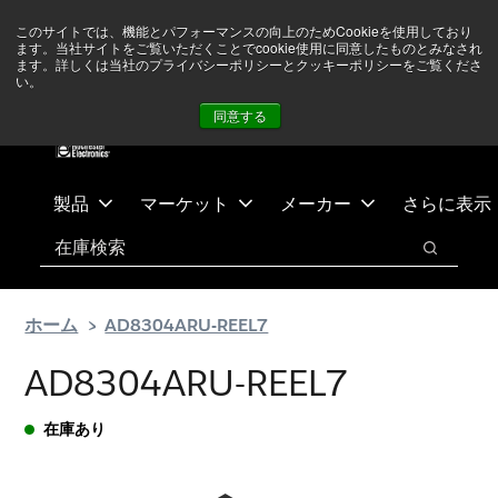
メ
フ
現在中東情勢を注視していますが、オペレーションに影響は
このサイトでは、機能とパフォーマンスの向上のためCookieを使用しており
イ
ッ
ありません
詳しい情報はこちら➜
ます。当社サイトをご覧いただくことでcookie使用に同意したものとみなされ
ン
タ
ます。詳しくは当社のプライバシーポリシーとクッキーポリシーをご覧くださ
い。
ニュース
お問合せ
ログイン
コ
ー
同意する
ン
に
テ
ス
ン
キ
ツ
ッ
製品
マーケット
メーカー
さらに表示
へ
プ
検索
ス
検索
キ
ッ
ホーム
AD8304ARU-REEL7
プ
AD8304ARU-REEL7
在庫あり