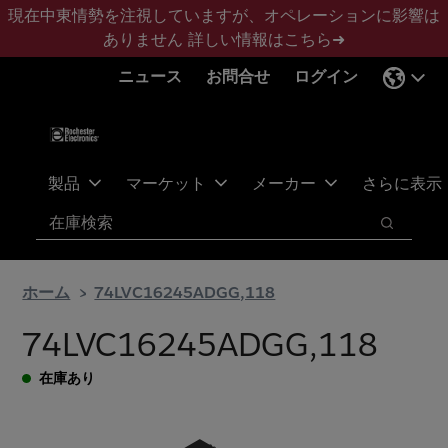
メ
フ
現在中東情勢を注視していますが、オペレーションに影響は
イ
ッ
ありません
詳しい情報はこちら➜
ン
タ
ニュース
お問合せ
ログイン
コ
ー
ン
に
テ
ス
ン
キ
ツ
ッ
製品
マーケット
メーカー
さらに表示
へ
プ
検索
ス
検索
キ
ッ
ホーム
74LVC16245ADGG,118
プ
74LVC16245ADGG,118
在庫あり