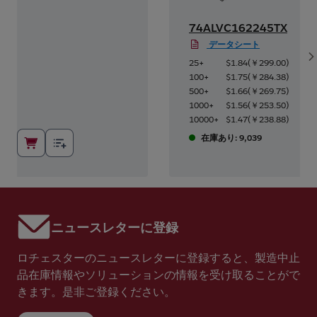
74ALVC162245TX
データシート
S
0
)
25+
$1.84
(
￥299.00
)
8
)
100+
$1.75
(
￥284.38
)
5
)
500+
$1.66
(
￥269.75
)
0
)
1000+
$1.56
(
￥253.50
)
8
)
10000+
$1.47
(
￥238.88
)
在庫あり: 9,039
ニュースレターに登録
ロチェスターのニュースレターに登録すると、製造中止
品在庫情報やソリューションの情報を受け取ることがで
きます。是非ご登録ください。