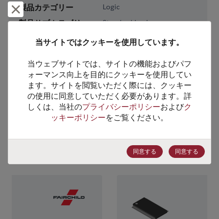
製品カテゴリー
Logic
却下して閉じる
製品サブカテゴリー
Standard Logic
製品グループ
Buffers/Drivers/Transceivers
当サイトではクッキーを使用しています。
HTSコード
8542.39.0090
当ウェブサイトでは、サイトの機能およびパフ
ォーマンス向上を目的にクッキーを使用してい
ECCN番号
EAR99
ます。サイトを閲覧いただく際には、クッキー
の使用に同意していただく必要があります。詳
しくは、当社の
プライバシーポリシー
および
ク
ッキーポリシー
をご覧ください。
代替製品のご提案
同意する
同意する