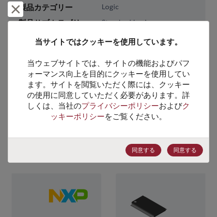
製品カテゴリー
Logic
却下して閉じる
製品サブカテゴリー
Standard Logic
製品グループ
Buffers/Drivers/Transceivers
当サイトではクッキーを使用しています。
HTSコード
8542.39.0090
当ウェブサイトでは、サイトの機能およびパフ
ォーマンス向上を目的にクッキーを使用してい
ECCN番号
EAR99
ます。サイトを閲覧いただく際には、クッキー
の使用に同意していただく必要があります。詳
しくは、当社の
プライバシーポリシー
および
ク
ッキーポリシー
をご覧ください。
代替製品のご提案
同意する
同意する