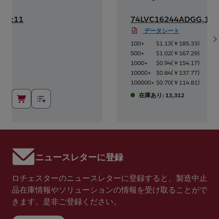
GG:11
74LVC16244ADGG,112
データシート
S
.41
)
100+
$1.13
(
￥185.33
)
.37
)
500+
$1.02
(
￥167.29
)
.54
)
1000+
$0.94
(
￥154.17
)
.90
)
10000+
$0.84
(
￥137.77
)
05
)
100000+
$0.70
(
￥114.81
)
在庫あり: 13,312
ニュースレターに登録
ロチェスターのニュースレターに登録すると、製造中止
品在庫情報やソリューションの情報を受け取ることがで
きます。是非ご登録ください。