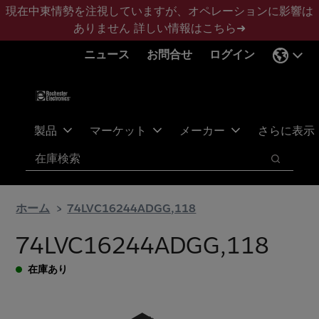
メ
フ
現在中東情勢を注視していますが、オペレーションに影響は
イ
ッ
ありません
詳しい情報はこちら➜
ン
タ
ニュース
お問合せ
ログイン
コ
ー
ン
に
テ
ス
ン
キ
ツ
ッ
製品
マーケット
メーカー
さらに表示
へ
プ
検索
ス
検索
キ
ッ
ホーム
74LVC16244ADGG,118
プ
74LVC16244ADGG,118
在庫あり