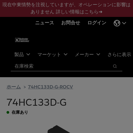
メ
フ
現在中東情勢を注視していますが、オペレーションに影響は
イ
ッ
ありません
詳しい情報はこちら➜
ン
タ
ニュース
お問合せ
ログイン
コ
ー
ン
に
テ
ス
ン
キ
ツ
ッ
製品
マーケット
メーカー
さらに表示
へ
プ
検索
ス
検索
キ
ッ
ホーム
74HC133D-G-ROCV
プ
74HC133D-G
在庫あり