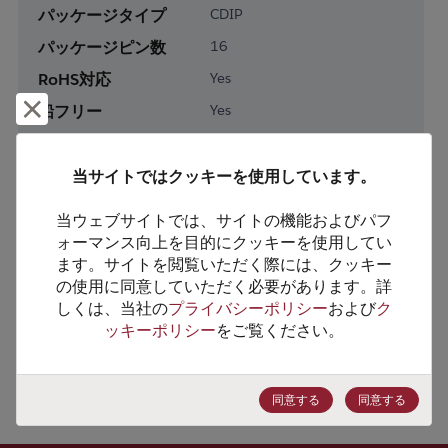
パッケージタイプ
CDIP
パッケージピン数
16
RoHS対応
Yes
却下して閉じる
鉛フリー
Yes
梱包形態
Tube
梱包数
48
当サイトではクッキーを使用しています。
当ウェブサイトでは、サイトの機能およびパフ
製品カテゴリー
Logic
ォーマンス向上を目的にクッキーを使用してい
製品サブカテゴリー
Standard Logic
ます。サイトを閲覧いただく際には、クッキー
の使用に同意していただく必要があります。詳
製品グループ
Logic Gates
しくは、当社の
プライバシーポリシー
および
ク
ッキーポリシー
をご覧ください。
HTSコード
8542.39.0090
ECCN番号
EAR99
同意する
同意する