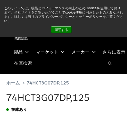
メ
フ
現在中東情勢を注視していますが、オペレーションに影響は
このサイトでは、機能とパフォーマンスの向上のためCookieを使用しており
イ
ッ
ありません
詳しい情報はこちら➜
ます。当社サイトをご覧いただくことでcookie使用に同意したものとみなされ
ン
タ
ます。詳しくは当社のプライバシーポリシーとクッキーポリシーをご覧くださ
い。
ニュース
お問合せ
ログイン
コ
ー
同意する
ン
に
テ
ス
ン
キ
ツ
ッ
製品
マーケット
メーカー
さらに表示
へ
プ
検索
ス
検索
キ
ッ
ホーム
74HCT3G07DP,125
プ
74HCT3G07DP,125
在庫あり