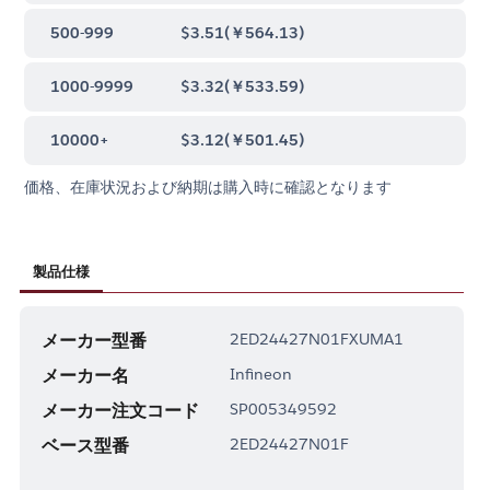
500-999
$3.51
(
￥564.13
)
1000-9999
$3.32
(
￥533.59
)
10000+
$3.12
(
￥501.45
)
価格、在庫状況および納期は購入時に確認となります
製品仕様
メーカー型番
2ED24427N01FXUMA1
メーカー名
Infineon
メーカー注文コード
SP005349592
ベース型番
2ED24427N01F