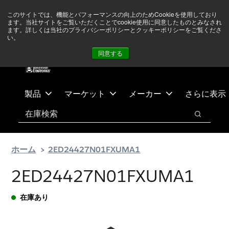
メ
フ
現在中東情勢を注視していますが、オペレーションに影響は
このサイトでは、機能とパフォーマンスの向上のためCookieを使用しており
イ
ッ
ありません
詳しい情報はこちら➜
ます。当社サイトをご覧いただくことでcookie使用に同意したものとみなされ
ン
タ
ます。詳しくは当社のプライバシーポリシーとクッキーポリシーをご覧くださ
い。
ニュース
お問合せ
ログイン
コ
ー
同意する
ン
に
テ
ス
ン
キ
ツ
ッ
製品
マーケット
メーカー
さらに表示
へ
プ
検索
ス
検索
キ
ッ
ホーム
2ED24427N01FXUMA1
プ
2ED24427N01FXUMA1
在庫あり