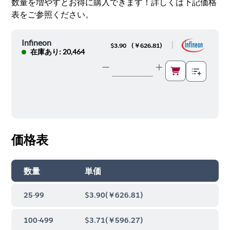
数量を増やすとお得に購入できます！詳しくは下記価格
表をご参照ください。
Infineon
|
$3.90
(
￥626.81
)
在庫あり: 20,464
価格表
数量
単価
25-99
$3.90
(
￥626.81
)
100-499
$3.71
(
￥596.27
)