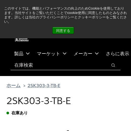
メ
フ
現在中東情勢を注視していますが、オペレーションに影響は
このサイトでは、機能とパフォーマンスの向上のためCookieを使用しており
イ
ッ
ありません
詳しい情報はこちら➜
ます。当社サイトをご覧いただくことでcookie使用に同意したものとみなされ
ン
タ
ます。詳しくは当社のプライバシーポリシーとクッキーポリシーをご覧くださ
い。
ニュース
お問合せ
ログイン
コ
ー
同意する
ン
に
テ
ス
ン
キ
ツ
ッ
製品
マーケット
メーカー
さらに表示
へ
プ
検索
ス
検索
キ
ッ
ホーム
2SK303-3-TB-E
プ
2SK303-3-TB-E
在庫あり