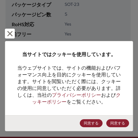
パッケージタイプ
SOT-23
パッケージピン数
5
RoHS対応
Yes
却下して閉じる
鉛フリー
Yes
梱包形態
Tape & Reel
梱包数
3000
当サイトではクッキーを使用しています。
当ウェブサイトでは、サイトの機能およびパフ
製品カテゴリー
Analog & Mixed Signal
ォーマンス向上を目的にクッキーを使用してい
製品サブカテゴリー
Power Management
ます。サイトを閲覧いただく際には、クッキー
の使用に同意していただく必要があります。詳
製品グループ
Switching Regs/Controllers
しくは、当社の
プライバシーポリシー
および
ク
ッキーポリシー
をご覧ください。
HTSコード
8542.39.0060
ECCN番号
EAR99
同意する
同意する