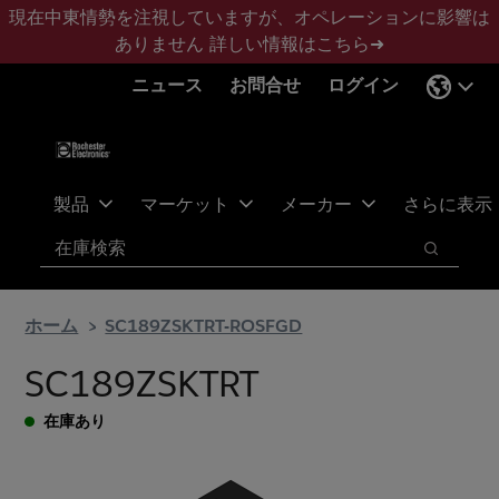
メ
フ
現在中東情勢を注視していますが、オペレーションに影響は
イ
ッ
ありません
詳しい情報はこちら➜
ン
タ
ニュース
お問合せ
ログイン
コ
ー
ン
に
テ
ス
ン
キ
ツ
ッ
製品
マーケット
メーカー
さらに表示
へ
プ
検索
ス
検索
キ
ッ
ホーム
SC189ZSKTRT-ROSFGD
プ
SC189ZSKTRT
在庫あり