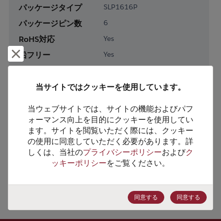
パッケージタイプ
SLP1616P
パッケージピン数
6
RoHS対応
Yes
却下して閉じる
鉛フリー
Yes
梱包形態
Tape & Reel
梱包数
3000
当サイトではクッキーを使用しています。
当ウェブサイトでは、サイトの機能およびパフ
製品カテゴリー
Discretes
ォーマンス向上を目的にクッキーを使用してい
製品サブカテゴリー
Protection & Termination
ます。サイトを閲覧いただく際には、クッキー
の使用に同意していただく必要があります。詳
製品グループ
ESD/TVS/Surge/OVP
しくは、当社の
プライバシーポリシー
および
ク
ッキーポリシー
をご覧ください。
HTSコード
8541.10.0080
ECCN番号
EAR99
同意する
同意する