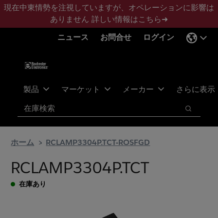
メ
フ
現在中東情勢を注視していますが、オペレーションに影響は
イ
ッ
ありません
詳しい情報はこちら➜
ン
タ
ニュース
お問合せ
ログイン
コ
ー
ン
に
テ
ス
ン
キ
ツ
ッ
製品
マーケット
メーカー
さらに表示
へ
プ
検索
ス
検索
キ
ッ
ホーム
RCLAMP3304P.TCT-ROSFGD
プ
RCLAMP3304P.TCT
在庫あり