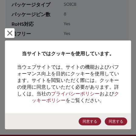
パッケージタイプ
SOIC8
パッケージピン数
8
RoHS対応
Yes
却下して閉じる
鉛フリー
Yes
梱包形態
Tape & Reel
梱包数
2500
当サイトではクッキーを使用しています。
当ウェブサイトでは、サイトの機能およびパフ
製品カテゴリー
Analog & Mixed Signal
ォーマンス向上を目的にクッキーを使用してい
製品サブカテゴリー
Amplifiers
ます。サイトを閲覧いただく際には、クッキー
の使用に同意していただく必要があります。詳
製品グループ
Operational Amplifiers
しくは、当社の
プライバシーポリシー
および
ク
ッキーポリシー
をご覧ください。
HTSコード
8542.33.0001
ECCN番号
EAR99
同意する
同意する