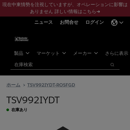
メ
フ
現在中東情勢を注視していますが、オペレーションに影響は
イ
ッ
ありません
詳しい情報はこちら➜
ン
タ
ニュース
お問合せ
ログイン
コ
ー
ン
に
テ
ス
ン
キ
ツ
ッ
製品
マーケット
メーカー
さらに表示
へ
プ
検索
ス
検索
キ
ッ
ホーム
TSV992IYDT-ROSFGD
プ
TSV992IYDT
在庫あり