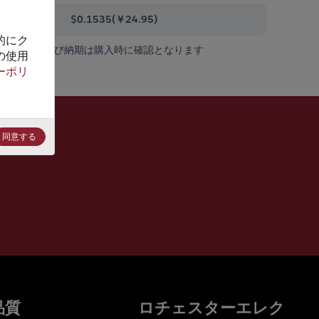
0000+
$0.1535
(
￥24.95
)
的にク
在庫状況および納期は購入時に確認となります
の使用
ーポリ
同意する
品質
ロチェスターエレク