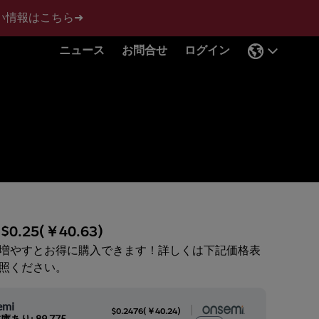
い情報はこちら➜
ニュース
お問合せ
ログイン
:
$0.25
(
￥40.63
)
増やすとお得に購入できます！詳しくは下記価格表
照ください。
emi
|
$0.2476
(
￥40.24
)
庫あり: 89,775