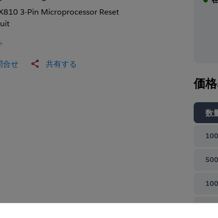
810 3-Pin Microprocessor Reset
uit
ト
問合せ
共有する
価格
数
100
500
100
て閉じる
100