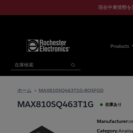
メ
フ
現在中東情勢を
イ
ッ
ン
タ
コ
ー
ン
に
テ
ス
ン
キ
Products
ツ
ッ
へ
プ
検索
ス
検索
キ
ッ
プ
ホーム
MAX810SQ463T1G-ROSFGD
MAX810SQ463T1G
在庫あり
Manufacturer:
o
Category:
Analog