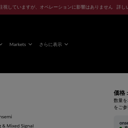
注視していますが、オペレーションに影響はありません
詳し
Markets
さらに表示
価格 
数量を
をご参
nsemi
ons
 & Mixed Signal
在