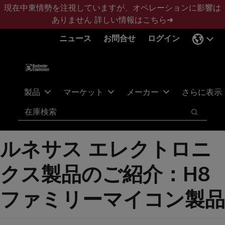
メ
フ
現在中東情勢を注視していますが、オペレーションに影響は
イ
ッ
ありません
詳しい情報はこちら➜
ン
タ
ニュース
お問合せ
ログイン
コ
ー
ン
に
テ
ス
ン
キ
ツ
ッ
製品
マーケット
メーカー
さらに表示
へ
プ
検索
ス
検索
キ
ッ
ルネサス エレクトロニ
プ
クス製品のご紹介：H8
ファミリーマイコン製品