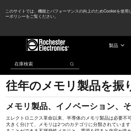
メ
フ
現在中東情勢を
イ
ッ
このサイトでは、機能とパフォーマンスの向上のためCookieを使
ーポリシーをご覧ください。
ン
タ
コ
ー
ン
に
テ
ス
ン
キ
製品
ツ
ッ
へ
プ
検索
ス
検索
キ
ッ
往年のメモリ製品を振
プ
メモリ製品、イノベーション、
エレクトロニクス革命以来、半導体のメモリ製品は必要不
大きく分けて、メモリは2つのカテゴリに分類されていま
ることができる不揮発性メモリと、電源を切ると内容が失