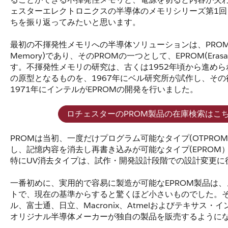
ェスターエレクトロニクスの半導体のメモリシリーズ第1
ちを振り返ってみたいと思います。
最初の不揮発性メモリへの半導体ソリューションは、PROM(Progra
Memory)であり、そのPROMの一つとして、EPROM(Eras
す。不揮発性メモリの研究は、古くは1952年頃から進めら
の原型となるものを、1967年にベル研究所が試作し、そ
1971年にインテルがEPROMの開発を行いました。
ロチェスターのPROM製品の在庫検索はこ
PROMは当初、一度だけプログラム可能なタイプ(OTPROM
し、記憶内容を消去し再書き込みが可能なタイプ(EPROM
特にUV消去タイプは、試作・開発設計段階での設計変更に
一番初めに、実用的で容易に製造が可能なEPROM製品は、
トで、現在の基準からすると驚くほど小さいものでした。そ
ル、富士通、日立、Macronix、Atmelおよびテキサス
オリジナル半導体メーカーが独自の製品を販売するように