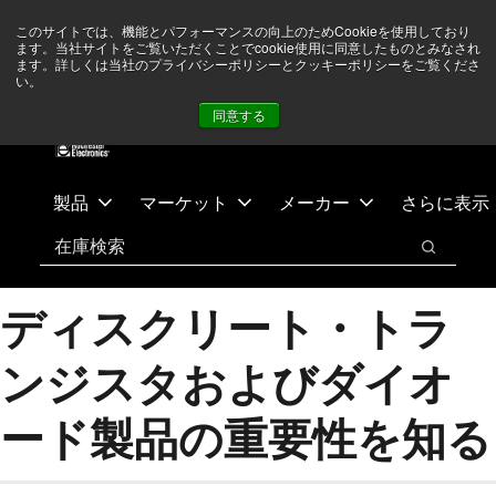
メ
フ
現在中東情勢を注視していますが、オペレーションに影響は
このサイトでは、機能とパフォーマンスの向上のためCookieを使用しており
イ
ッ
ありません
詳しい情報はこちら➜
ます。当社サイトをご覧いただくことでcookie使用に同意したものとみなされ
ン
タ
ます。詳しくは当社のプライバシーポリシーとクッキーポリシーをご覧くださ
い。
ニュース
お問合せ
ログイン
コ
ー
同意する
ン
に
テ
ス
ン
キ
ツ
ッ
製品
マーケット
メーカー
さらに表示
へ
プ
検索
ス
検索
キ
ッ
ディスクリート・トラ
プ
ンジスタおよびダイオ
ード製品の重要性を知る