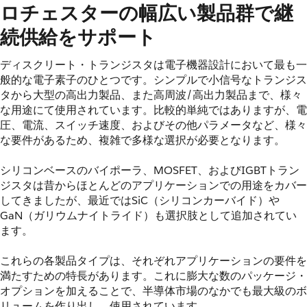
ロチェスターの幅広い製品群で継
続供給をサポート
ディスクリート・トランジスタは電子機器設計において最も一
般的な電子素子のひとつです。シンプルで小信号なトランジス
タから大型の高出力製品、また高周波/高出力製品まで、様々
な用途にて使用されています。比較的単純ではありますが、電
圧、電流、スイッチ速度、およびその他パラメータなど、様々
な要件があるため、複雑で多様な選択が必要となります。
シリコンベースのバイポーラ、MOSFET、およびIGBTトラン
ジスタは昔からほとんどのアプリケーションでの用途をカバー
してきましたが、最近ではSiC（シリコンカーバイド）や
GaN（ガリウムナイトライド）も選択肢として追加されてい
ます。
これらの各製品タイプは、それぞれアプリケーションの要件を
満たすための特長があります。これに膨大な数のパッケージ・
オプションを加えることで、半導体市場のなかでも最大級のボ
リュームを作り出し、使用されています。