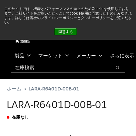
メ
フ
現在中東情勢を注視していますが、オペレーションに影響は
このサイトでは、機能とパフォーマンスの向上のためCookieを使用しており
イ
ッ
ありません
詳しい情報はこちら➜
ます。当社サイトをご覧いただくことでcookie使用に同意したものとみなされ
ン
タ
ます。詳しくは当社のプライバシーポリシーとクッキーポリシーをご覧くださ
い。
ニュース
お問合せ
ログイン
コ
ー
同意する
ン
に
テ
ス
ン
キ
ツ
ッ
製品
マーケット
メーカー
さらに表示
へ
プ
検索
ス
検索
キ
ッ
ホーム
LARA-R6401D-00B-01
プ
LARA-R6401D-00B-01
在庫なし