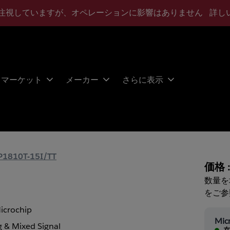
注視していますが、オペレーションに影響はありません
詳し
マーケット
メーカー
さらに表示
1810T-15I/TT
価格 
数量を
をご参
icrochip
Mic
 & Mixed Signal
在