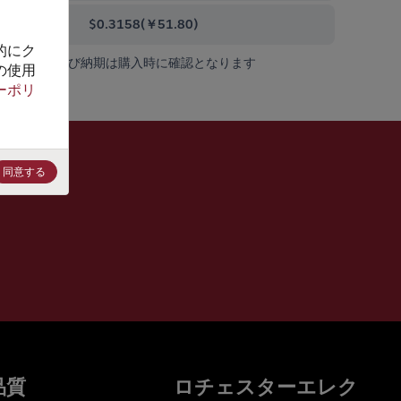
0000+
$0.3158
(
￥51.80
)
的にク
在庫状況および納期は購入時に確認となります
の使用
ーポリ
同意する
品質
ロチェスターエレク