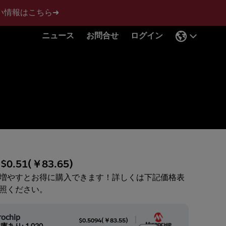
い情報はこちら➜
ニュース
お問合せ
ログイン
:
$0.51
(
￥83.65
)
増やすとお得に購入できます！詳しくは下記価格表
照ください。
rochip
|
$0.5094
(
￥83.55
)
庫あり: 1,020