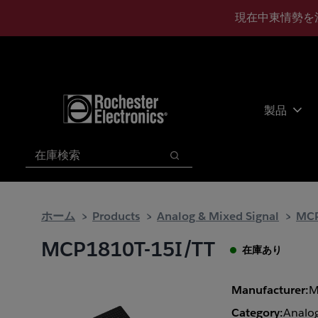
メ
フ
現在中東情勢を
イ
ッ
ン
タ
コ
ー
ン
に
テ
ス
ン
キ
製品
ツ
ッ
へ
プ
検索
ス
検索
キ
ッ
プ
ホーム
Products
Analog & Mixed Signal
MCP
MCP1810T-15I/TT
在庫あり
Manufacturer:
M
Category:
Analog