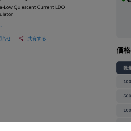
ra-Low Quiescent Current LDO
ulator
ト
問合せ
共有する
価格
数
100
500
100
て閉じる
100