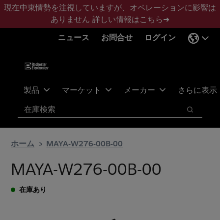
メ
フ
現在中東情勢を注視していますが、オペレーションに影響は
イ
ッ
ありません
詳しい情報はこちら➜
ン
タ
ニュース
お問合せ
ログイン
コ
ー
ン
に
テ
ス
ン
キ
ツ
ッ
製品
マーケット
メーカー
さらに表示
へ
プ
検索
ス
検索
キ
ッ
ホーム
MAYA-W276-00B-00
プ
MAYA-W276-00B-00
在庫あり