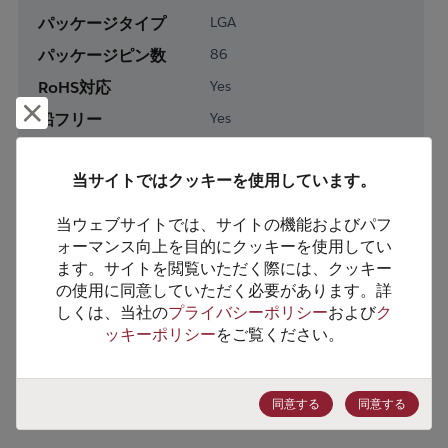
パッケージタイプ
LGA
パッケージピン数
86
RoHS対応
Yes
却下して閉じる
鉛フリー
Yes
梱包形態
Tape & Reel
当サイトではクッキーを使用しています。
梱包数
500
当ウェブサイトでは、サイトの機能およびパフ
製品カテゴリー
Processor & Peripheral
ォーマンス向上を目的にクッキーを使用してい
製品サブカテゴリー
Microcontroller & SoC
ます。サイトを閲覧いただく際には、クッキー
の使用に同意していただく必要があります。詳
製品グループ
Wireless SOCs
しくは、当社の
プライバシーポリシー
および
ク
ッキーポリシー
をご覧ください。
HTSコード
8517.62.0030
ECCN番号
5A992.C
同意する
同意する