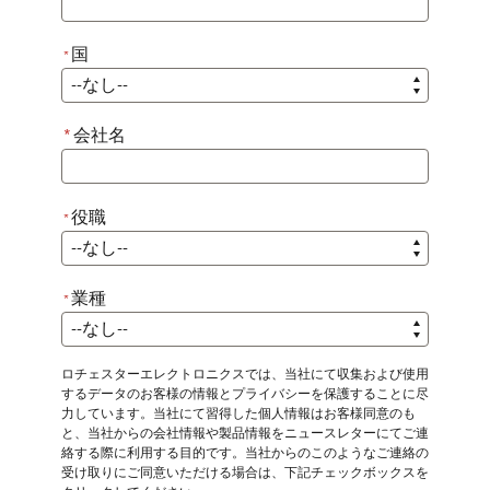
国
*
*
国
*
会社名
役職
*
*
役職
業種
*
*
業種
ロチェスターエレクトロニクスでは、当社にて収集および使用
するデータのお客様の情報とプライバシーを保護することに尽
力しています。当社にて習得した個人情報はお客様同意のも
と、当社からの会社情報や製品情報をニュースレターにてご連
絡する際に利用する目的です。当社からのこのようなご連絡の
受け取りにご同意いただける場合は、下記チェックボックスを