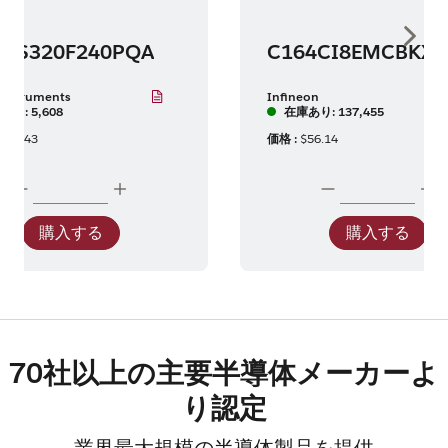
Show 
MS320F240PQA
Instruments
Infineon
あり: 5,608
在庫あり: 137,455
137.43
価格 :
$56.14
購入する
購入する
70社以上の主要半導体メーカーよ
り認定