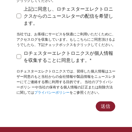
クリックしてください。
上記に同意し、ロチェスターエレクトロニ
クスからのニュースレターの配信を希望し
上記に同意し、ロチェスターエレクトロニクスから
ます。
当社では、お客様にサービスを快適にご利用いただくために、
アクセスログを収集しています。もしこちらにご同意頂けるよ
うでしたら、下記チェックボックスをクリックしてください。
ロチェスターエレクトロニクスが個人情報
ロチェスターエレクトロニクスが個人情報を収集す
を収集することに同意します。*
ロチェスターエレクトロニクスでは、習得した個人情報はユー
ザー同意のもと当社からの会社情報や製品情報をニュースレタ
ーにてご連絡する際に利用する目的です。 当社のプライバシ
ーポリシ
ーや当社の保有する個人情報の訂正または削除方法
に関しては
プライバシーポリシー
をご参照ください。
送信