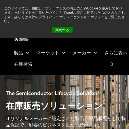
メ
フ
現在中東情勢を注視していますが、オペレーションに影響は
このサイトでは、機能とパフォーマンスの向上のためCookieを使用しており
イ
ッ
ありません
詳しい情報はこちら➜
ます。当社サイトをご覧いただくことでcookie使用に同意したものとみなされ
ン
タ
ます。詳しくは当社のプライバシーポリシーとクッキーポリシーをご覧くださ
い。
ニュース
お問合せ
ログイン
コ
ー
同意する
ン
に
テ
ス
ン
キ
ツ
ッ
製品
マーケット
メーカー
さらに表示
へ
プ
検索
ス
検索
キ
ッ
プ
The Semiconductor Lifecycle Solution®
在庫販売ソリューション
オリジナルメーカーに認定された製品、製品履歴そして製
品保証で、顧客のビジネスを動かし続けます。