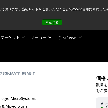
注視していますが、オペレーションに影響はありません
詳し
用しております。当社サイトをご覧いただくことでcookie使用に同意
同意する
マーケット
メーカー
さらに表示
733KMATR-65AB-T
価格 
数量を
り
をご参
llegro MicroSystems
All
 & Mixed Signal
在