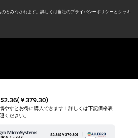
い情報はこちら➜
したものとみなされます。詳しくは当社のプライバシーポリシーとクッキ
ニュース
お問合せ
ログイン
:
$2.36
(
￥379.30
)
増やすとお得に購入できます！詳しくは下記価格表
照ください。
egro MicroSystems
|
$2.36
(
￥379.30
)
庫あり: 646