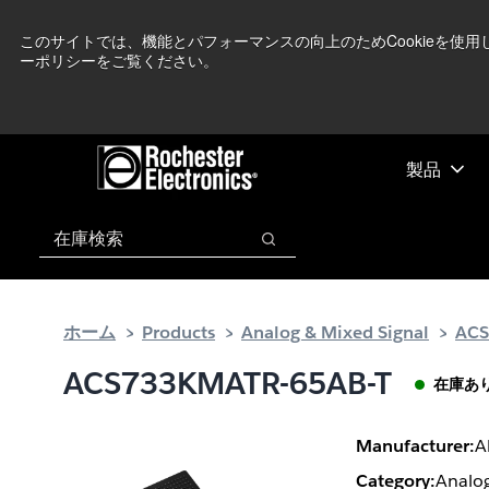
メ
フ
現在中東情勢を
イ
ッ
このサイトでは、機能とパフォーマンスの向上のためCookieを使
ーポリシーをご覧ください。
ン
タ
コ
ー
ン
に
テ
ス
ン
キ
製品
ツ
ッ
へ
プ
検索
ス
検索
キ
ッ
プ
ホーム
Products
Analog & Mixed Signal
ACS
ACS733KMATR-65AB-T
在庫あ
Manufacturer:
A
Category:
Analog