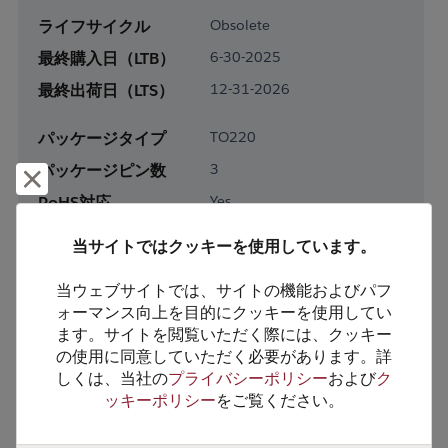
ライフサイクル
Obsolete
最終購入日（LTB）
6-30-2025
最終出荷日（LTS）
12-31-2026
パッケージタイプ
TO220
パッケージピン数
3
却下して閉じる
RoHS対応
Yes
鉛フリー
No
当サイトではクッキーを使用しています。
梱包形態
Tube
当ウェブサイトでは、サイトの機能およびパフ
梱包数
500
ォーマンス向上を目的にクッキーを使用してい
ます。サイトを閲覧いただく際には、クッキー
製品カテゴリー
Analog & Mixed Signal
の使用に同意していただく必要があります。詳
製品サブカテゴリー
Bridge & Gate Driver
しくは、当社の
プライバシーポリシー
および
ク
ッキーポリシー
をご覧ください。
製品グループ
Bridge Drvrs, Low&High
Swtch