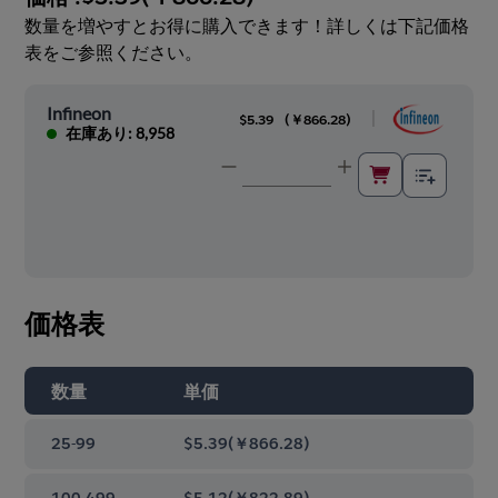
数量を増やすとお得に購入できます！詳しくは下記価格
表をご参照ください。
Infineon
|
$5.39
(
￥866.28
)
在庫あり: 8,958
価格表
数量
単価
25-99
$5.39
(
￥866.28
)
100-499
$5.12
(
￥822.89
)