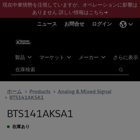
メ
フ
現在中東情勢を注視していますが、オペレーションに影響は
イ
ッ
ありません
詳しい情報はこちら➜
ン
タ
ニュース
お問合せ
ログイン
コ
ー
ン
に
テ
ス
ン
キ
ツ
ッ
製品
マーケット
メーカー
さらに表示
へ
プ
検索
ス
検索
キ
ッ
ホーム
Products
Analog & Mixed Signal
プ
BTS141AKSA1
BTS141AKSA1
在庫あり