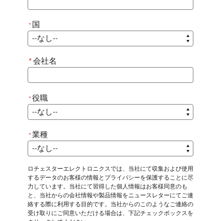
国
*
*
国
*
会社名
役職
*
*
役職
業種
*
*
業種
ロチェスターエレクトロニクスでは、当社にて収集および使用
するデータのお客様の情報とプライバシーを保護することに尽
力しています。当社にて習得した個人情報はお客様同意のも
と、当社からの会社情報や製品情報をニュースレターにてご連
絡する際に利用する目的です。当社からのこのようなご連絡の
受け取りにご同意いただける場合は、下記チェックボックスを