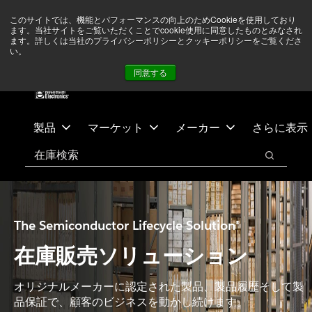
メ
フ
現在中東情勢を注視していますが、オペレーションに影響は
このサイトでは、機能とパフォーマンスの向上のためCookieを使用しており
イ
ッ
ありません
詳しい情報はこちら➜
ます。当社サイトをご覧いただくことでcookie使用に同意したものとみなされ
ン
タ
ます。詳しくは当社のプライバシーポリシーとクッキーポリシーをご覧くださ
い。
ニュース
お問合せ
ログイン
コ
ー
同意する
ン
に
テ
ス
ン
キ
ツ
ッ
製品
マーケット
メーカー
さらに表示
へ
プ
検索
ス
検索
キ
ッ
プ
The Semiconductor Lifecycle Solution®
在庫販売ソリューション
オリジナルメーカーに認定された製品、製品履歴そして製
品保証で、顧客のビジネスを動かし続けます。