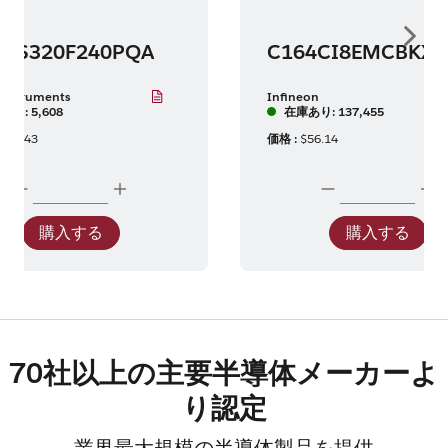
Show 
MS320F240PQA
Instruments
Infineon
あり: 5,608
在庫あり: 137,455
137.43
価格 :
$56.14
購入する
購入する
70社以上の主要半導体メーカーよ
り認定