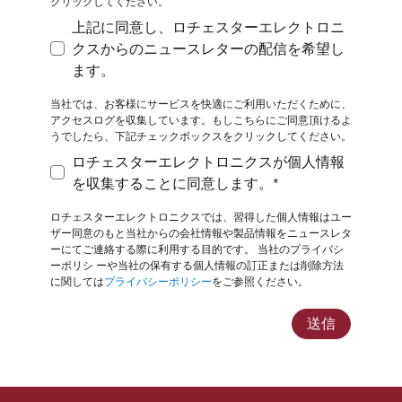
クリックしてください。
上記に同意し、ロチェスターエレクトロニ
クスからのニュースレターの配信を希望し
上記に同意し、ロチェスターエレクトロニクスから
ます。
当社では、お客様にサービスを快適にご利用いただくために、
アクセスログを収集しています。もしこちらにご同意頂けるよ
うでしたら、下記チェックボックスをクリックしてください。
ロチェスターエレクトロニクスが個人情報
ロチェスターエレクトロニクスが個人情報を収集す
を収集することに同意します。*
ロチェスターエレクトロニクスでは、習得した個人情報はユー
ザー同意のもと当社からの会社情報や製品情報をニュースレタ
ーにてご連絡する際に利用する目的です。 当社のプライバシ
ーポリシ
ーや当社の保有する個人情報の訂正または削除方法
に関しては
プライバシーポリシー
をご参照ください。
送信