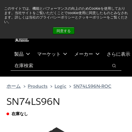
メ
フ
現在中東情勢を注視していますが、オペレーションに影響は
このサイトでは、機能とパフォーマンスの向上のためCookieを使用しており
イ
ッ
ありません
詳しい情報はこちら➜
ます。当社サイトをご覧いただくことでcookie使用に同意したものとみなされ
ン
タ
ます。詳しくは当社のプライバシーポリシーとクッキーポリシーをご覧くださ
い。
ニュース
お問合せ
ログイン
コ
ー
同意する
ン
に
テ
ス
ン
キ
ツ
ッ
製品
マーケット
メーカー
さらに表示
へ
プ
検索
ス
検索
キ
ッ
ホーム
Products
Logic
SN74LS96N-ROC
プ
SN74LS96N
在庫なし