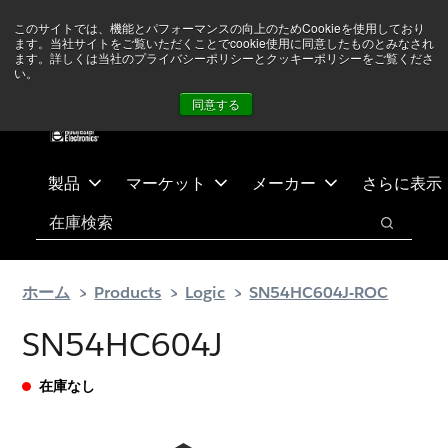
メ
フ
現在中東情勢を注視していますが、オペレーションに影響は
このサイトでは、機能とパフォーマンスの向上のためCookieを使用しており
イ
ッ
ありません
詳しい情報はこちら➜
ます。当社サイトをご覧いただくことでcookie使用に同意したものとみなされ
ン
タ
ます。詳しくは当社のプライバシーポリシーとクッキーポリシーをご覧くださ
い。
ニュース
お問合せ
ログイン
コ
ー
同意する
ン
に
テ
ス
ン
キ
ツ
ッ
製品
マーケット
メーカー
さらに表示
へ
プ
検索
ス
検索
キ
ッ
ホーム
Products
Logic
SN54HC604J-ROC
プ
SN54HC604J
在庫なし