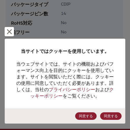
パッケージタイプ
CDIP
パッケージピン数
14
RoHS対応
No
却下して閉じる
鉛フリー
No
梱包形態
Tube
梱包数
24
当サイトではクッキーを使用しています。
当ウェブサイトでは、サイトの機能およびパフ
製品カテゴリー
Analog & Mixed Signal
ォーマンス向上を目的にクッキーを使用してい
製品サブカテゴリー
Amplifiers
ます。サイトを閲覧いただく際には、クッキー
の使用に同意していただく必要があります。詳
製品グループ
Operational Amplifiers
しくは、当社の
プライバシーポリシー
および
ク
ッキーポリシー
をご覧ください。
HTSコード
8542.39.0020
ECCN番号
EAR99
同意する
同意する