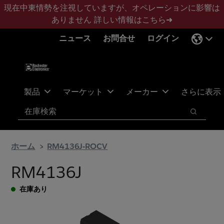
メ
フ
現在中東情勢を注視していますが、オペレーションに影響は
イ
ッ
ありません
詳しい情報はこちら➜
ン
タ
ニュース
お問合せ
ログイン
コ
ー
ン
に
テ
ス
ン
キ
ツ
ッ
製品
マーケット
メーカー
さらに表示
へ
プ
検索
ス
検索
キ
ッ
ホーム
RM4136J-ROCV
プ
RM4136J
在庫あり