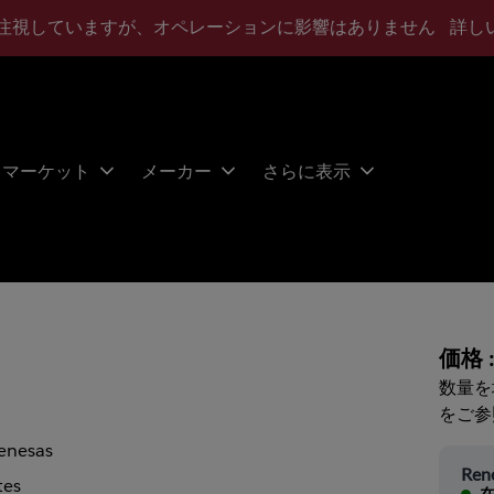
注視していますが、オペレーションに影響はありません
詳し
マーケット
メーカー
さらに表示
価格 
数量を
をご参
enesas
Ren
tes
在