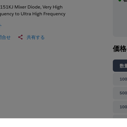
151KJ Mixer Diode, Very High
quency to Ultra High Frequency
ト
問合せ
共有する
価格
数
100
500
100
て閉じる
100