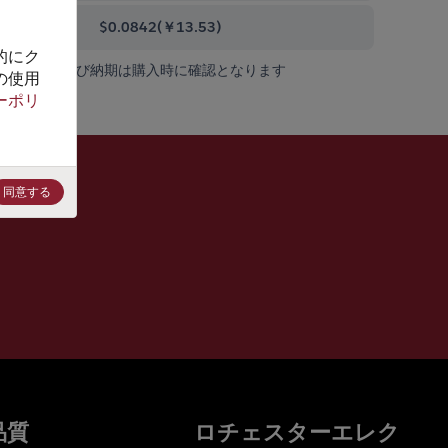
0000+
$0.0842
(
￥13.53
)
的にク
在庫状況および納期は購入時に確認となります
の使用
ーポリ
同意する
品質
ロチェスターエレク