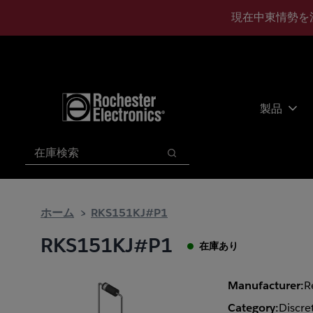
メ
フ
現在中東情勢を
イ
ッ
ン
タ
コ
ー
ン
に
テ
ス
ン
キ
製品
ツ
ッ
へ
プ
検索
ス
検索
キ
ッ
プ
ホーム
RKS151KJ#P1
RKS151KJ#P1
在庫あり
Manufacturer:
R
Category:
Discre