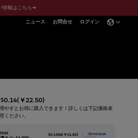
い情報はこちら➜
ニュース
お問合せ
ログイン
:
$0.14
(
￥22.50
)
増やすとお得に購入できます！詳しくは下記価格表
照ください。
esas
|
$0.1358
(
￥21.83
)
庫あり: 16,000