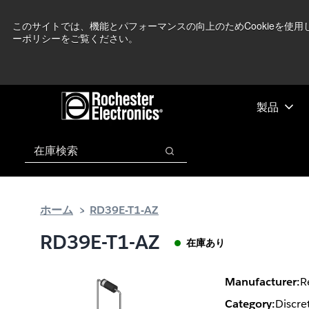
メ
フ
現在中東情勢を
イ
ッ
このサイトでは、機能とパフォーマンスの向上のためCookieを使
ーポリシーをご覧ください。
ン
タ
コ
ー
ン
に
テ
ス
ン
キ
製品
ツ
ッ
へ
プ
検索
ス
検索
キ
ッ
プ
ホーム
RD39E-T1-AZ
RD39E-T1-AZ
在庫あり
Manufacturer:
R
Category:
Discre