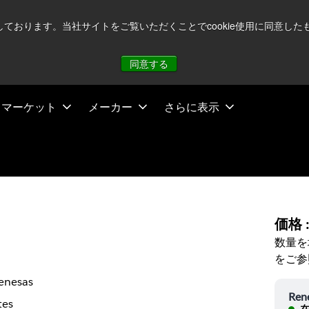
注視していますが、オペレーションに影響はありません
詳し
用しております。当社サイトをご覧いただくことでcookie使用に同意
同意する
マーケット
メーカー
さらに表示
価格 
数量を
をご参
enesas
Ren
tes
在