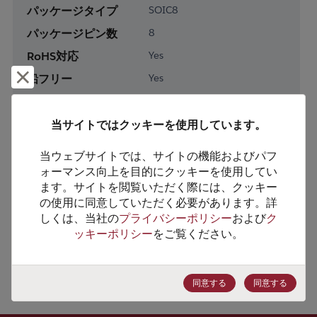
パッケージタイプ
SOIC8
パッケージピン数
8
RoHS対応
Yes
却下して閉じる
鉛フリー
Yes
梱包形態
Tube
梱包数
75
当サイトではクッキーを使用しています。
当ウェブサイトでは、サイトの機能およびパフ
製品カテゴリー
Analog & Mixed Signal
ォーマンス向上を目的にクッキーを使用してい
製品サブカテゴリー
Power Management
ます。サイトを閲覧いただく際には、クッキー
の使用に同意していただく必要があります。詳
製品グループ
Voltage References
しくは、当社の
プライバシーポリシー
および
ク
ッキーポリシー
をご覧ください。
HTSコード
8542.33.0001
ECCN番号
EAR99
同意する
同意する