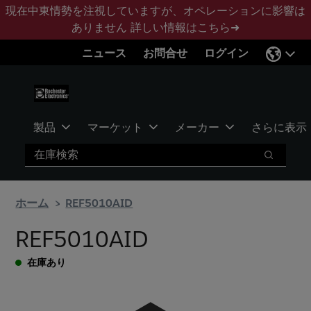
メ
フ
現在中東情勢を注視していますが、オペレーションに影響は
イ
ッ
ありません
詳しい情報はこちら➜
ン
タ
ニュース
お問合せ
ログイン
コ
ー
ン
に
テ
ス
ン
キ
ツ
ッ
製品
マーケット
メーカー
さらに表示
へ
プ
検索
ス
検索
キ
ッ
ホーム
REF5010AID
プ
REF5010AID
在庫あり