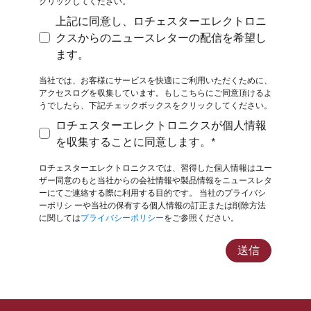
クリックしてください。
上記に同意し、ロチェスターエレクトロニ
クスからのニュースレターの配信を希望し
上記に同意し、ロチェスターエレクトロニクスから
ます。
当社では、お客様にサービスを快適にご利用いただくために、
アクセスログを収集しています。もしこちらにご同意頂けるよ
うでしたら、下記チェックボックスをクリックしてください。
ロチェスターエレクトロニクスが個人情報
ロチェスターエレクトロニクスが個人情報を収集す
を収集することに同意します。*
ロチェスターエレクトロニクスでは、習得した個人情報はユー
ザー同意のもと当社からの会社情報や製品情報をニュースレタ
ーにてご連絡する際に利用する目的です。 当社のプライバシ
ーポリシ
ーや当社の保有する個人情報の訂正または削除方法
に関しては
プライバシーポリシー
をご参照ください。
送信