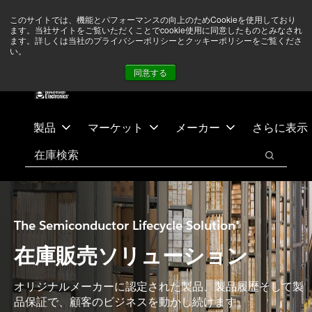
メ
フ
現在中東情勢を注視していますが、オペレーションに影響は
このサイトでは、機能とパフォーマンスの向上のためCookieを使用しており
イ
ッ
ありません
詳しい情報はこちら➜
ます。当社サイトをご覧いただくことでcookie使用に同意したものとみなされ
ン
タ
ます。詳しくは当社のプライバシーポリシーとクッキーポリシーをご覧くださ
い。
ニュース
お問合せ
ログイン
コ
ー
同意する
ン
に
テ
ス
ン
キ
ツ
ッ
製品
マーケット
メーカー
さらに表示
へ
プ
検索
ス
検索
キ
ッ
プ
The Semiconductor Lifecycle Solution®
在庫販売ソリューション
オリジナルメーカーに認定された製品、製品履歴そして製
品保証で、顧客のビジネスを動かし続けます。