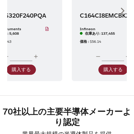
Show 
MS320F240PQA
Instruments
Infineon
あり: 5,608
在庫あり: 137,455
137.43
価格 :
$56.14
購入する
購入する
70社以上の主要半導体メーカーよ
り認定