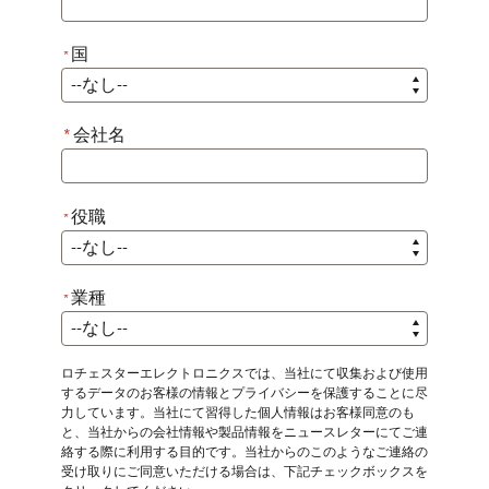
国
*
*
国
*
会社名
役職
*
*
役職
業種
*
*
業種
ロチェスターエレクトロニクスでは、当社にて収集および使用
するデータのお客様の情報とプライバシーを保護することに尽
力しています。当社にて習得した個人情報はお客様同意のも
と、当社からの会社情報や製品情報をニュースレターにてご連
絡する際に利用する目的です。当社からのこのようなご連絡の
受け取りにご同意いただける場合は、下記チェックボックスを