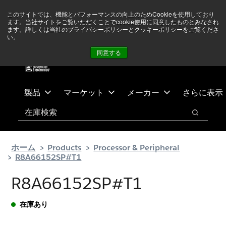
メ
フ
現在中東情勢を注視していますが、オペレーションに影響は
このサイトでは、機能とパフォーマンスの向上のためCookieを使用しており
イ
ッ
ありません
詳しい情報はこちら➜
ます。当社サイトをご覧いただくことでcookie使用に同意したものとみなされ
ン
タ
ます。詳しくは当社のプライバシーポリシーとクッキーポリシーをご覧くださ
い。
ニュース
お問合せ
ログイン
コ
ー
同意する
ン
に
テ
ス
ン
キ
ツ
ッ
製品
マーケット
メーカー
さらに表示
へ
プ
検索
ス
検索
キ
ッ
ホーム
Products
Processor & Peripheral
プ
R8A66152SP#T1
R8A66152SP#T1
在庫あり