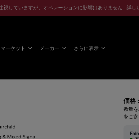
注視していますが、オペレーションに影響はありません
詳し
マーケット
メーカー
さらに表示
価格 
数量を
をご参
airchild
Fair
 & Mixed Signal
在