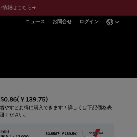
い情報はこちら➜
ニュース
お問合せ
ログイン
:
$0.86
(
￥139.75
)
増やすとお得に購入できます！詳しくは下記価格表
照ください。
child
|
$0.8587
(
￥139.54
)
庫あり: 13,000