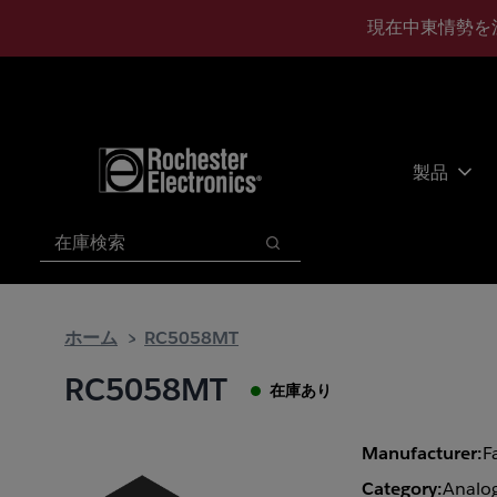
メ
フ
現在中東情勢を
イ
ッ
ン
タ
コ
ー
ン
に
テ
ス
ン
キ
製品
ツ
ッ
へ
プ
検索
ス
検索
キ
ッ
プ
ホーム
RC5058MT
RC5058MT
在庫あり
Manufacturer:
F
Category:
Analog