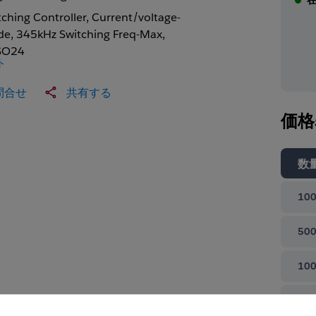
tching Controller, Current/voltage-
e, 345kHz Switching Freq-Max,
SO24
ト
問合せ
共有する
価格
数
100
500
100
て閉じる
100