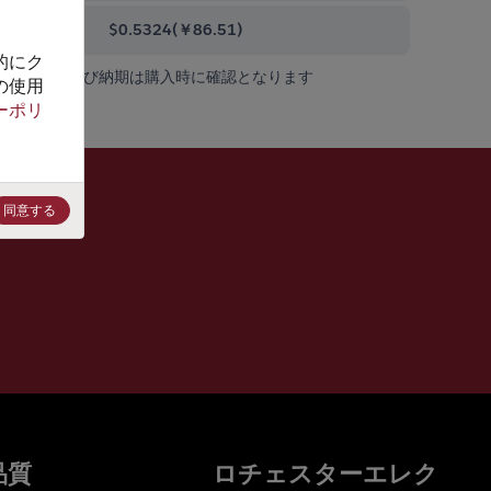
0000+
$0.5324
(
￥86.51
)
的にク
在庫状況および納期は購入時に確認となります
の使用
ーポリ
同意する
品質
ロチェスターエレク