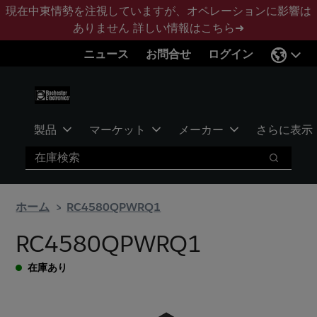
メ
フ
現在中東情勢を注視していますが、オペレーションに影響は
イ
ッ
ありません
詳しい情報はこちら➜
ン
タ
ニュース
お問合せ
ログイン
コ
ー
ン
に
テ
ス
ン
キ
ツ
ッ
製品
マーケット
メーカー
さらに表示
へ
プ
検索
ス
検索
キ
ッ
ホーム
RC4580QPWRQ1
プ
RC4580QPWRQ1
在庫あり