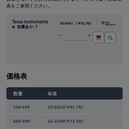
表をご参照ください。
Texas Instruments
|
$0.5042
(
￥81.76
)
在庫あり: 7
価格表
数量
単価
100-499
$0.5042
(
￥81.76
)
500-999
$0.4538
(
￥73.58
)