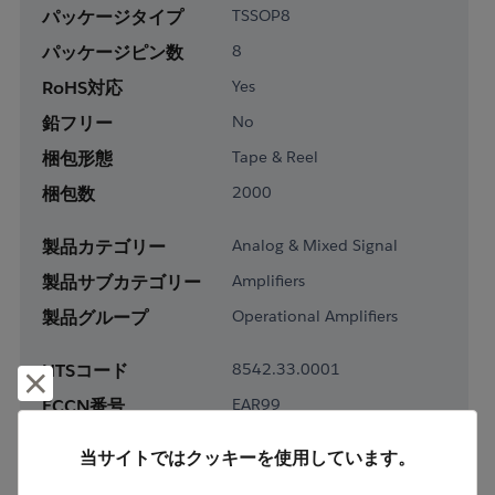
パッケージタイプ
TSSOP8
パッケージピン数
8
RoHS対応
Yes
鉛フリー
No
梱包形態
Tape & Reel
梱包数
2000
製品カテゴリー
Analog & Mixed Signal
製品サブカテゴリー
Amplifiers
製品グループ
Operational Amplifiers
HTSコード
8542.33.0001
却下して閉じる
ECCN番号
EAR99
当サイトではクッキーを使用しています。