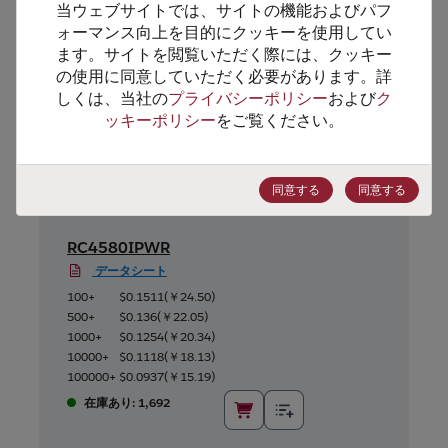
当ウェブサイトでは、サイトの機能およびパフ
代替製品のご提案
ォーマンス向上を目的にクッキーを使用してい
ます。サイトを閲覧いただく際には、クッキー
の使用に同意していただく必要があります。詳
しくは、当社の
プライバシーポリシー
および
ク
ッキーポリシー
をご覧ください。
同意する
同意する
RC4580IPWR
データシート
100+
$0.1511
(
￥24.50
)
500+
$0.136
(
￥22.05
)
1000+
$0.1254
(
￥20.34
)
10000+
$0.1118
(
￥18.13
)
100000+
$0.0937
(
￥15.19
)
在庫あり: 1,692