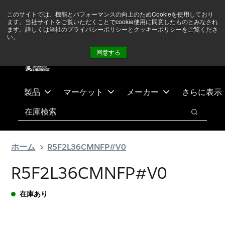
メ
フ
現在中東情勢を注視していますが、オペレーションに影響は
このサイトでは、機能とパフォーマンスの向上のためCookieを使用しており
イ
ッ
ありません
詳しい情報はこちら➜
ます。当社サイトをご覧いただくことでcookie使用に同意したものとみなされ
ン
タ
ます。詳しくは当社のプライバシーポリシーとクッキーポリシーをご覧くださ
い。
ニュース
お問合せ
ログイン
コ
ー
同意する
ン
に
テ
ス
ン
キ
ツ
ッ
製品
マーケット
メーカー
さらに表示
へ
プ
検索
ス
検索
キ
ッ
ホーム
R5F2L36CMNFP#V0
プ
R5F2L36CMNFP#V0
在庫あり