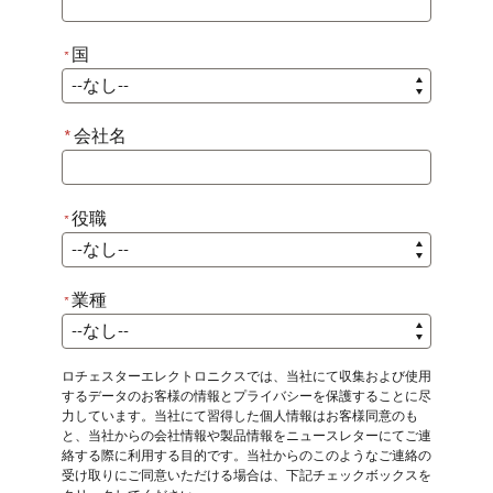
国
*
*
国
*
会社名
役職
*
*
役職
業種
*
*
業種
ロチェスターエレクトロニクスでは、当社にて収集および使用
するデータのお客様の情報とプライバシーを保護することに尽
力しています。当社にて習得した個人情報はお客様同意のも
と、当社からの会社情報や製品情報をニュースレターにてご連
絡する際に利用する目的です。当社からのこのようなご連絡の
受け取りにご同意いただける場合は、下記チェックボックスを