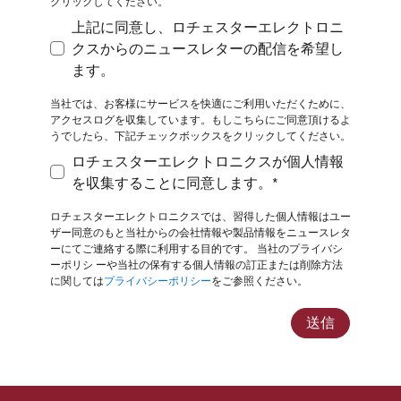
クリックしてください。
上記に同意し、ロチェスターエレクトロニ
クスからのニュースレターの配信を希望し
上記に同意し、ロチェスターエレクトロニクスから
ます。
当社では、お客様にサービスを快適にご利用いただくために、
アクセスログを収集しています。もしこちらにご同意頂けるよ
うでしたら、下記チェックボックスをクリックしてください。
ロチェスターエレクトロニクスが個人情報
ロチェスターエレクトロニクスが個人情報を収集す
を収集することに同意します。*
ロチェスターエレクトロニクスでは、習得した個人情報はユー
ザー同意のもと当社からの会社情報や製品情報をニュースレタ
ーにてご連絡する際に利用する目的です。 当社のプライバシ
ーポリシ
ーや当社の保有する個人情報の訂正または削除方法
に関しては
プライバシーポリシー
をご参照ください。
送信