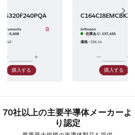
Show 
MS320F240PQA
Instruments
Infineon
あり: 5,608
在庫あり: 137,455
137.43
価格 :
$56.14
購入する
購入する
70社以上の主要半導体メーカーよ
り認定