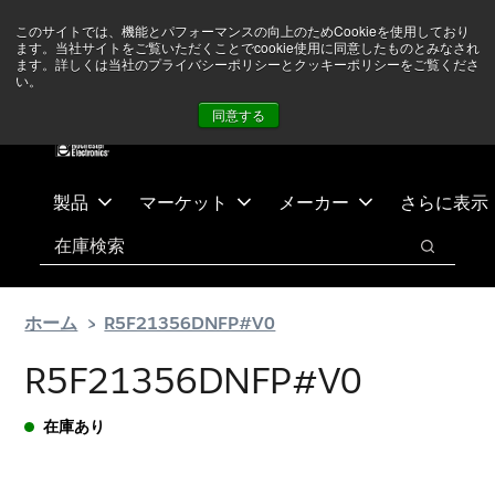
メ
フ
現在中東情勢を注視していますが、オペレーションに影響は
このサイトでは、機能とパフォーマンスの向上のためCookieを使用しており
イ
ッ
ありません
詳しい情報はこちら➜
ます。当社サイトをご覧いただくことでcookie使用に同意したものとみなされ
ン
タ
ます。詳しくは当社のプライバシーポリシーとクッキーポリシーをご覧くださ
い。
ニュース
お問合せ
ログイン
コ
ー
同意する
ン
に
テ
ス
ン
キ
ツ
ッ
製品
マーケット
メーカー
さらに表示
へ
プ
検索
ス
検索
キ
ッ
ホーム
R5F21356DNFP#V0
プ
R5F21356DNFP#V0
在庫あり