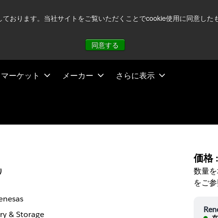
注視していますが、オペレーションに影響はありません
詳し
用しております。当社サイトをご覧いただくことでcookie使用に同意
同意する
マーケット
メーカー
さらに表示
価格 
数量を
り
をご参
enesas
Ren
y & Storage
在