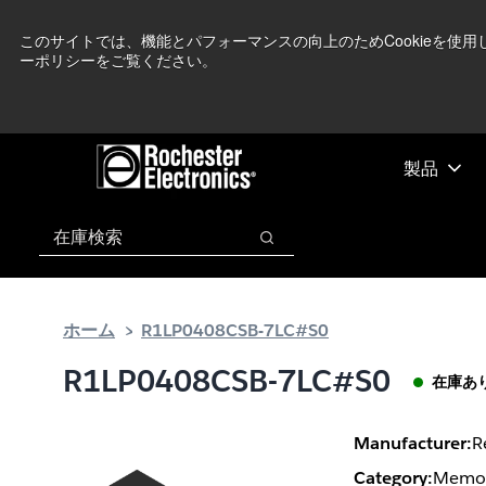
メ
フ
現在中東情勢を
イ
ッ
このサイトでは、機能とパフォーマンスの向上のためCookieを使
ーポリシーをご覧ください。
ン
タ
コ
ー
ン
に
テ
ス
ン
キ
製品
ツ
ッ
へ
プ
検索
ス
検索
キ
ッ
プ
ホーム
R1LP0408CSB-7LC#S0
R1LP0408CSB-7LC#S0
在庫あ
Manufacturer:
R
Category:
Memor