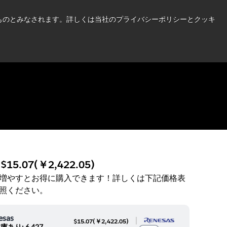
い情報はこちら➜
したものとみなされます。詳しくは当社のプライバシーポリシーとクッキ
ニュース
お問合せ
ログイン
:
$15.07
(
￥2,422.05
)
増やすとお得に購入できます！詳しくは下記価格表
照ください。
esas
|
$15.07
(
￥2,422.05
)
庫あり: 6,427