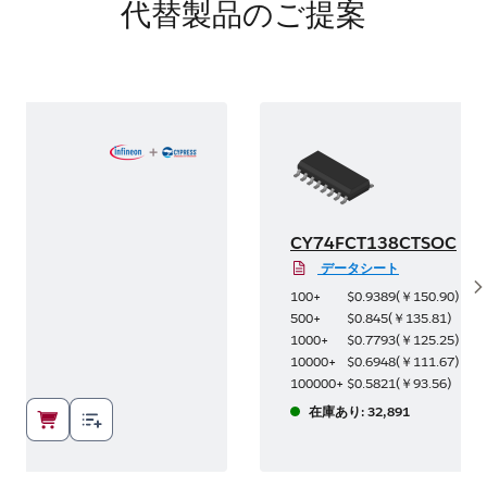
代替製品のご提案
OC
CY74FCT138CTSOC
データシート
S
.90
)
100+
$0.9389
(
￥150.90
)
81
)
500+
$0.845
(
￥135.81
)
.25
)
1000+
$0.7793
(
￥125.25
)
.67
)
10000+
$0.6948
(
￥111.67
)
56
)
100000+
$0.5821
(
￥93.56
)
在庫あり: 32,891