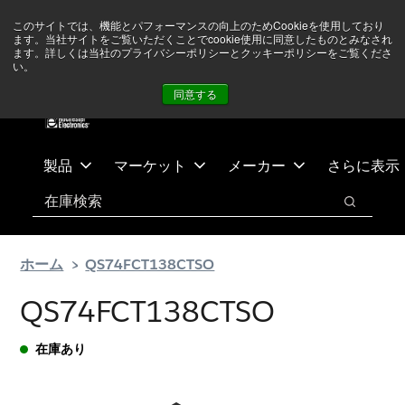
メ
フ
現在中東情勢を注視していますが、オペレーションに影響は
このサイトでは、機能とパフォーマンスの向上のためCookieを使用しており
イ
ッ
ありません
詳しい情報はこちら➜
ます。当社サイトをご覧いただくことでcookie使用に同意したものとみなされ
ン
タ
ます。詳しくは当社のプライバシーポリシーとクッキーポリシーをご覧くださ
い。
ニュース
お問合せ
ログイン
コ
ー
同意する
ン
に
テ
ス
ン
キ
ツ
ッ
製品
マーケット
メーカー
さらに表示
へ
プ
検索
ス
検索
キ
ッ
ホーム
QS74FCT138CTSO
プ
QS74FCT138CTSO
在庫あり