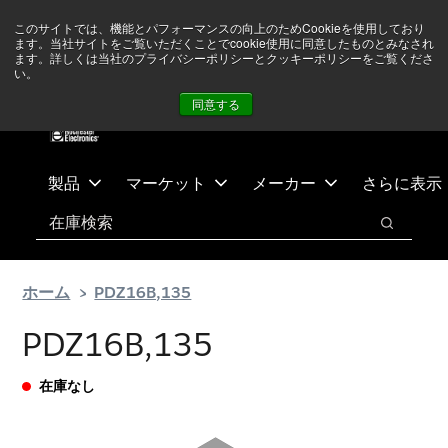
メ
フ
現在中東情勢を注視していますが、オペレーションに影響は
このサイトでは、機能とパフォーマンスの向上のためCookieを使用しており
イ
ッ
ありません
詳しい情報はこちら➜
ます。当社サイトをご覧いただくことでcookie使用に同意したものとみなされ
ン
タ
ます。詳しくは当社のプライバシーポリシーとクッキーポリシーをご覧くださ
い。
ニュース
お問合せ
ログイン
コ
ー
同意する
ン
に
テ
ス
ン
キ
ツ
ッ
製品
マーケット
メーカー
さらに表示
へ
プ
検索
ス
検索
キ
ッ
ホーム
PDZ16B,135
プ
PDZ16B,135
在庫なし