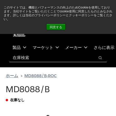
メ
フ
現在中東情勢を注視していますが、オペレーションに影響は
このサイトでは、機能とパフォーマンスの向上のためCookieを使用しており
イ
ッ
ありません
詳しい情報はこちら➜
ます。当社サイトをご覧いただくことでcookie使用に同意したものとみなされ
ン
タ
ます。詳しくは当社のプライバシーポリシーとクッキーポリシーをご覧くださ
い。
ニュース
お問合せ
ログイン
コ
ー
同意する
ン
に
テ
ス
ン
キ
ツ
ッ
製品
マーケット
メーカー
さらに表示
へ
プ
検索
ス
検索
キ
ッ
ホーム
MD8088/B-ROC
プ
MD8088/B
在庫なし