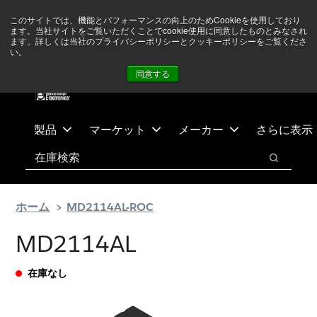
メ
フ
現在中東情勢を注視していますが、オペレーションに影響は
このサイトでは、機能とパフォーマンスの向上のためCookieを使用しており
イ
ッ
ありません
詳しい情報はこちら➜
ます。当社サイトをご覧いただくことでcookie使用に同意したものとみなされ
ン
タ
ます。詳しくは当社のプライバシーポリシーとクッキーポリシーをご覧くださ
い。
ニュース
お問合せ
ログイン
コ
ー
同意する
ン
に
テ
ス
ン
キ
ツ
ッ
製品
マーケット
メーカー
さらに表示
へ
プ
検索
ス
検索
キ
ッ
ホーム
MD2114AL-ROC
プ
MD2114AL
在庫なし