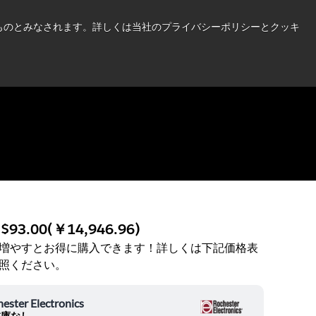
い情報はこちら➜
したものとみなされます。詳しくは当社のプライバシーポリシーとクッキ
ニュース
お問合せ
ログイン
:
$93.00
(
￥14,946.96
)
増やすとお得に購入できます！詳しくは下記価格表
照ください。
ester Electronics
在庫なし