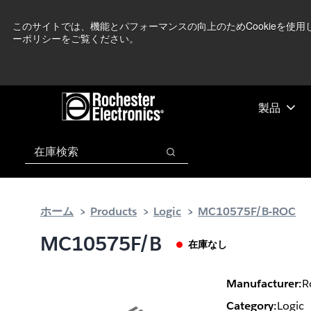
メ
フ
現在中東情勢を
イ
ッ
このサイトでは、機能とパフォーマンスの向上のためCookieを使
ーポリシーをご覧ください。
ン
タ
コ
ー
ン
に
テ
ス
ン
キ
製品
ツ
ッ
へ
プ
検索
ス
検索
キ
ッ
プ
ホーム
Products
Logic
MC10575F/B-ROC
MC10575F/B
在庫なし
Manufacturer:
R
Category:
Logic