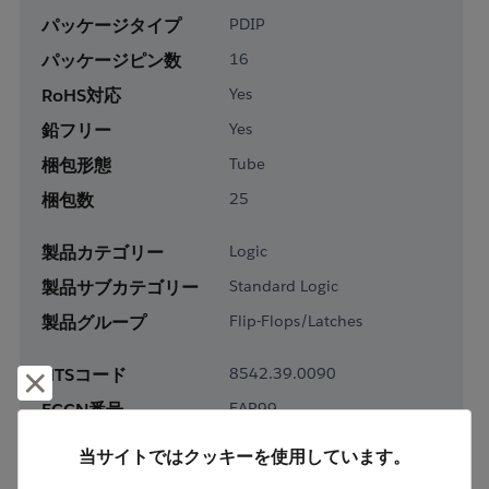
パッケージタイプ
PDIP
パッケージピン数
16
RoHS対応
Yes
鉛フリー
Yes
梱包形態
Tube
梱包数
25
製品カテゴリー
Logic
製品サブカテゴリー
Standard Logic
製品グループ
Flip-Flops/Latches
HTSコード
8542.39.0090
却下して閉じる
ECCN番号
EAR99
当サイトではクッキーを使用しています。