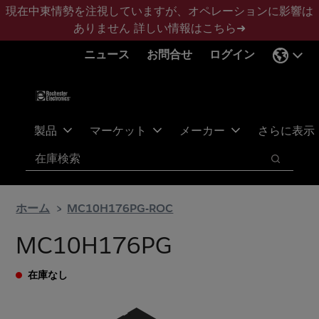
メ
フ
現在中東情勢を注視していますが、オペレーションに影響は
イ
ッ
ありません
詳しい情報はこちら➜
ン
タ
ニュース
お問合せ
ログイン
コ
ー
ン
に
テ
ス
ン
キ
ツ
ッ
製品
マーケット
メーカー
さらに表示
へ
プ
検索
ス
検索
キ
ッ
ホーム
MC10H176PG-ROC
プ
MC10H176PG
在庫なし