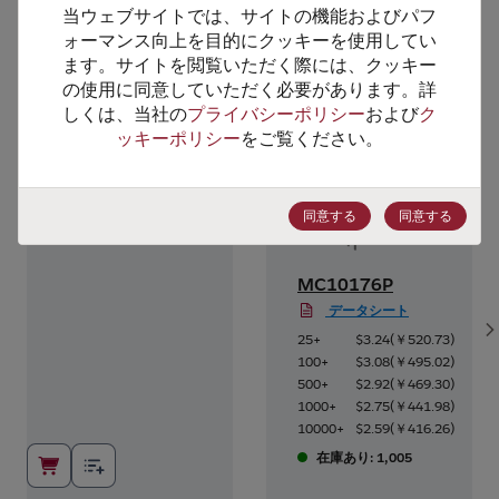
当ウェブサイトでは、サイトの機能およびパフ
ォーマンス向上を目的にクッキーを使用してい
代替製品のご提案
ます。サイトを閲覧いただく際には、クッキー
の使用に同意していただく必要があります。詳
しくは、当社の
プライバシーポリシー
および
ク
ッキーポリシー
をご覧ください。
同意する
同意する
MC10176P
データシート
S
5
)
25+
$3.24
(
￥520.73
)
8
)
100+
$3.08
(
￥495.02
)
2
)
500+
$2.92
(
￥469.30
)
6
)
1000+
$2.75
(
￥441.98
)
0
)
10000+
$2.59
(
￥416.26
)
在庫あり: 1,005