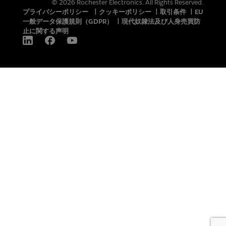
© 2026 Rochester Electronics. All Rights Reserved.
プライバシーポリシー
|
クッキーポリシー
|
取引条件
|
EU
一般データ保護規則（GDPR）
|
現代奴隷法及び人身売買防
止に関する声明