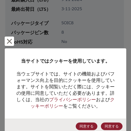
最終出荷日（LTS）
3-11-2025
パッケージタイプ
SOIC8
パッケージピン数
8
却下して閉じる
RoHS対応
No
鉛フリー
No
梱包形態
Tube
当サイトではクッキーを使用しています。
梱包数
95
当ウェブサイトでは、サイトの機能およびパフ
ォーマンス向上を目的にクッキーを使用してい
製品カテゴリー
Analog & Mixed Signal
ます。サイトを閲覧いただく際には、クッキー
の使用に同意していただく必要があります。詳
製品サブカテゴリー
Power Management
しくは、当社の
プライバシーポリシー
および
ク
製品グループ
Switching Regs/Controllers
ッキーポリシー
をご覧ください。
HTSコード
8542.39.0090
ECCN番号
EAR99
同意する
同意する