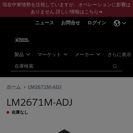
メ
フ
現在中東情勢を注視していますが、オペレーションに影響は
イ
ッ
ありません
詳しい情報はこちら➜
ン
タ
ニュース
お問合せ
ログイン
コ
ー
ン
に
テ
ス
ン
キ
ツ
ッ
製品
マーケット
メーカー
さらに表示
へ
プ
検索
ス
検索
キ
ッ
ホーム
LM2671M-ADJ
プ
LM2671M-ADJ
在庫なし