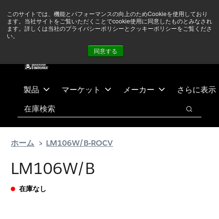
メ
フ
現在中東情勢を注視していますが、オペレーションに影響は
このサイトでは、機能とパフォーマンスの向上のためCookieを使用しており
イ
ッ
ありません
詳しい情報はこちら➜
ます。当社サイトをご覧いただくことでcookie使用に同意したものとみなされ
ン
タ
ます。詳しくは当社のプライバシーポリシーとクッキーポリシーをご覧くださ
い。
ニュース
お問合せ
ログイン
コ
ー
同意する
ン
に
テ
ス
ン
キ
ツ
ッ
製品
マーケット
メーカー
さらに表示
へ
プ
検索
ス
検索
キ
ッ
ホーム
LM106W/B-ROCV
プ
LM106W/B
在庫なし