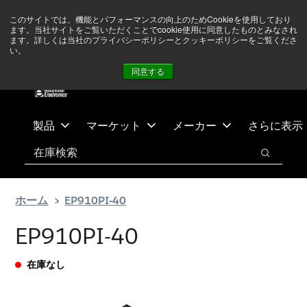
メ
フ
現在中東情勢を注視していますが、オペレーションに影響は
このサイトでは、機能とパフォーマンスの向上のためCookieを使用しており
イ
ッ
ありません
詳しい情報はこちら➜
ます。当社サイトをご覧いただくことでcookie使用に同意したものとみなされ
ン
タ
ます。詳しくは当社のプライバシーポリシーとクッキーポリシーをご覧くださ
い。
ニュース
お問合せ
ログイン
コ
ー
同意する
ン
に
テ
ス
ン
キ
ツ
ッ
製品
マーケット
メーカー
さらに表示
へ
プ
検索
ス
検索
キ
ッ
ホーム
EP910PI-40
プ
EP910PI-40
在庫なし