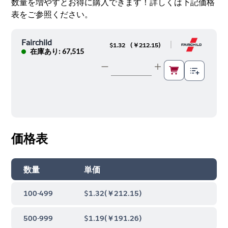
数量を増やすとお得に購入できます！詳しくは下記価格
表をご参照ください。
Fairchild
|
$1.32
(
￥212.15
)
在庫あり: 67,515
価格表
数量
単価
100-499
$1.32
(
￥212.15
)
500-999
$1.19
(
￥191.26
)